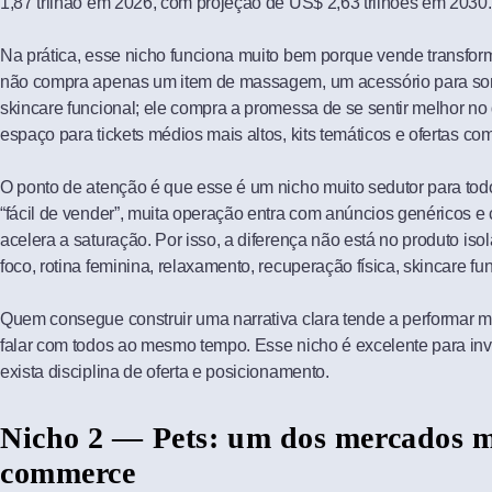
1,87 trilhão em 2026, com projeção de US$ 2,63 trilhões em 2030.
Na prática, esse nicho funciona muito bem porque vende transfor
não compra apenas um item de massagem, um acessório para so
skincare funcional; ele compra a promessa de se sentir melhor no 
espaço para tickets médios mais altos, kits temáticos e ofertas co
O ponto de atenção é que esse é um nicho muito sedutor para t
“fácil de vender”, muita operação entra com anúncios genéricos e 
acelera a saturação. Por isso, a diferença não está no produto is
foco, rotina feminina, relaxamento, recuperação física, skincare fun
Quem consegue construir uma narrativa clara tende a performar 
falar com todos ao mesmo tempo. Esse nicho é excelente para inve
exista disciplina de oferta e posicionamento.
Nicho 2 — Pets: um dos mercados ma
commerce