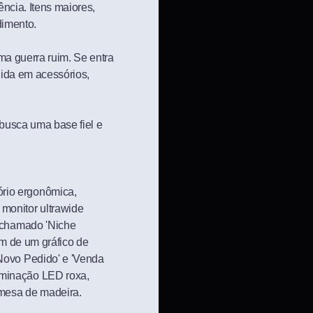
ência. Itens maiores,
dimento.
ma guerra ruim. Se entra
dida em acessórios,
 busca uma base fiel e