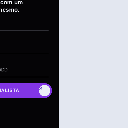
e com um
 mesmo.
IALISTA