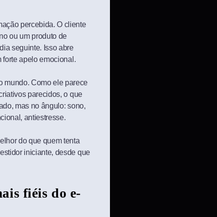
mação percebida. O cliente
no ou um produto de
dia seguinte. Isso abre
m forte apelo emocional.
odo mundo. Como ele parece
criativos parecidos, o que
olado, mas no ângulo: sono,
cional, antiestresse.
melhor do que quem tenta
stidor iniciante, desde que
is fiéis do e-