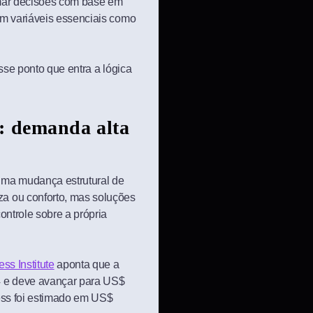
tomar decisões com base em
am variáveis essenciais como
esse ponto que entra a lógica
: demanda alta
uma mudança estrutural de
a ou conforto, mas soluções
ontrole sobre a própria
ss Institute
aponta que a
4 e deve avançar para US$
ess foi estimado em US$