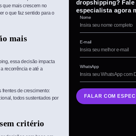
dropshipping? Fal
hos que mais crescem no
especialista agora
r o que faz sentido para o
Nome
são mais
E-mail
ping, essa decisão impacta
WhatsApp
 a recorrência e até a
 frentes de crescimento:
FALAR COM ESPEC
cional, todos sustentados por
sem critério