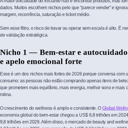
A maior dificuldade do iniciante não é encontrar produtos, mas 
dados. Muitos escolhem nichos pelo que “parece vender” e ignor
margem, recorrência, saturação e ticket médio.
Sem esse filtro, o risco de travar ou operar sem escala é alto. É n
de validação estratégica.
Nicho 1 — Bem-estar e autocuidado
e apelo emocional forte
Esse é um dos nichos mais fortes de 2026 porque conversa com 
consumo: as pessoas não estão comprando apenas itens de belez
que prometem mais equilíbrio, mais energia, melhor sono e mais c
rotina.
O crescimento do wellness é amplo e consistente. O
Global Wellne
economia global do bem-estar chegou a US$ 6,8 trilhões em 202
9,8 trilhões em 2029. Além disso, o mercado de beauty and welln