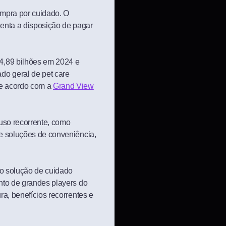
mpra por cuidado. O
enta a disposição de pagar
4,89 bilhões em 2024 e
do geral de pet care
de acordo com a
Grand View
 uso recorrente, como
 e soluções de conveniência,
mo solução de cuidado
ento de grandes players do
ra, benefícios recorrentes e