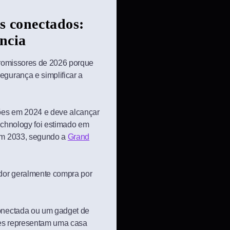
s conectados:
ncia
promissores de 2026 porque
gurança e simplificar a
ões em 2024 e deve alcançar
echnology foi estimado em
em 2033, segundo a
Grand
dor geralmente compra por
onectada ou um gadget de
les representam uma casa