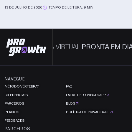
13 DE JULHO DE 2026
TEMPO DE LEITURA: 9 MIN
SUA LOJA VIRTUAL
PRONTA EM DIAS.
NÃO 
NAVEGUE
MÉTODO VÉRTEBRA™
FAQ
DIFERENCIAIS
FALAR PELO WHATSAPP
PARCEIROS
BLOG
PLANOS
POLÍTICA DE PRIVACIDADE
FEEDBACKS
PARCEIROS