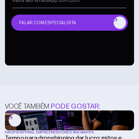
FALAR COM ESPECIALISTA
VOCÊ TAMBÉM
PODE GOSTAR:
DROPSHIPPING
,
EMPREENDEDORES INICIANTES
Tempo para dropshipping dar lucro: mitos e