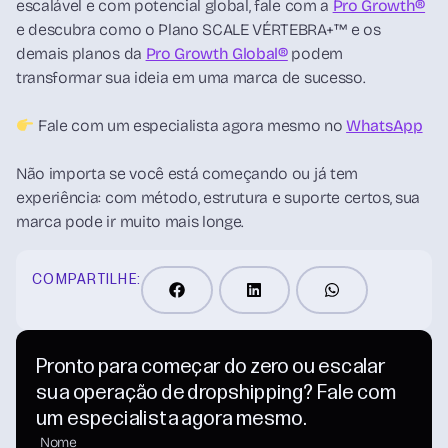
escalável e com potencial global, fale com a
Pro Growth®
e descubra como o Plano SCALE VÉRTEBRA+™ e os
demais planos da
Pro Growth Global®
podem
transformar sua ideia em uma marca de sucesso.
Fale com um especialista agora mesmo no
WhatsApp
Não importa se você está começando ou já tem
experiência: com método, estrutura e suporte certos, sua
marca pode ir muito mais longe.
COMPARTILHE:
Pronto para começar do zero ou escalar
sua operação de dropshipping? Fale com
um especialista agora mesmo.
Nome