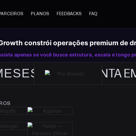
PARCEIROS
PLANOS
FEEDBACKS
FAQ
o Growth constrói operações premium de 
sista apenas se você busca estrutura, escala e longo p
ESES.
A VIRTUAL
SUA LOJA VIR
PRONTA EM 
IROS