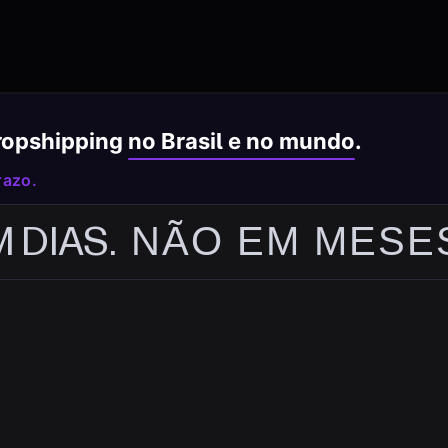
dropshipping
no Brasil e no mundo
.
razo.
TUAL
DIAS.
PRONTA EM DIAS.
NÃO EM MESES
N